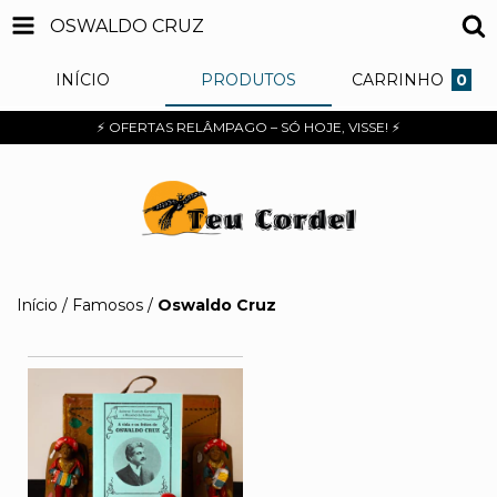
OSWALDO CRUZ
INÍCIO
PRODUTOS
CARRINHO
0
⚡ OFERTAS RELÂMPAGO – SÓ HOJE, VISSE! ⚡
Início
/
Famosos
/
Oswaldo Cruz