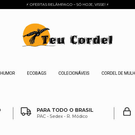
⚡ OFERTAS RELÂMPAGO – SÓ HOJE, VISSE! ⚡
HUMOR
ECOBAGS
COLECIONÁVEIS
CORDEL DE MUL
O
PARA TODO O BRASIL
PAC - Sedex - R. Módico