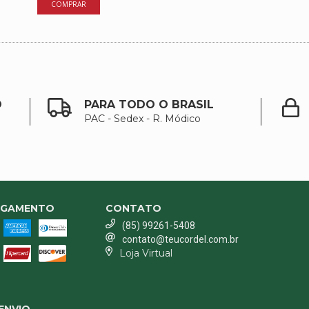
O
PARA TODO O BRASIL
PAC - Sedex - R. Módico
AGAMENTO
CONTATO
(85) 99261-5408
contato@teucordel.com.br
Loja Virtual
ENVIO